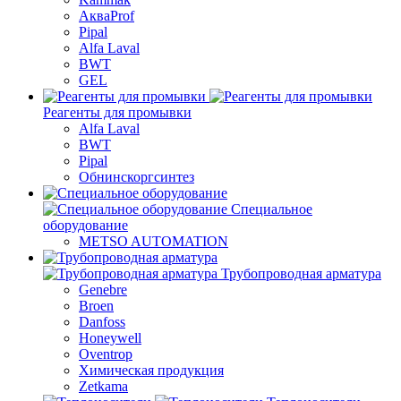
АкваProf
Pipal
Alfa Laval
BWT
GEL
Реагенты для промывки
Alfa Laval
BWT
Pipal
Обнинскоргсинтез
Специальное
оборудование
METSO AUTOMATION
Трубопроводная арматура
Genebre
Broen
Danfoss
Honeywell
Oventrop
Химическая продукция
Zetkama