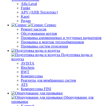
Alfa Laval
Funke
APV (АПВ Теплотекс)
Kaori
Ридан
Сервис
Ремонт насосов
Обслуживание котлов
Промывка алюминиевых и чугунных радиаторов
Промывка и монтаж теплообменников
Промывка систем отопления
Подготовка воды и
воздуха
AVISTA
Biochem
BWT
Компрессоры
Реагенты для мембранных систем
ATS
Компрессоры FINI
Оборудование для
промывки
Kammak