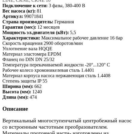
LINE, CRNE, CRNE 10
Подключение к сети:
3 фазы, 380-400 В
Вес насоса (кг):
81
Артикул:
99071841
Страна производитель:
Германия
Гарантия (мес):
12 месяцев
Мощность эл.двигателя (кВт):
5,5
Характеристики:
Максимальное рабочее давление 16 бар
Скорость вращения 2900 оборотов/мин
Уплотнение вала HQQE
Материал эластомера EPDM
Фланец по DIN DN 25/32
Температура перекачиваемой жидкости -20°...120° C
Рабочее колесо хромоникелевая сталь 1.4401
Материал корпуса насоса нержавеющая сталь 1.4408
Степень защиты IP 55
Ширина (мм):
662
Высота (мм):
1240
Длина (мм):
474
Описание
Вертикальный многоступенчатый центробежный насос
со встроенным частотным преобразователем.
Материалы проточной части- изготовлены из