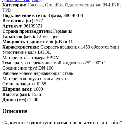
Категории:
Насосы, Grundfos, Одноступенчатые IN-LINE,
TPD
Подключение к сети:
3 фазы, 380-400 В
Вес насоса (кг):
577
Артикул:
96109371
Страна производитель:
Германия
Гарантия (мес):
12 месяцев
Мощность эл.двигателя (кВт):
11
Характеристики:
Скорость вращения 1450 оборотов/мин
Уплотнение вала BQQE
Материал эластомера EPDM
Температура перекачиваемой жидкости -25°...90° C
Соединение труб DN 100
Рабочее колесо нержавеющая сталь
Материал корпуса насоса чугун
Степень защиты IP 55
Ширина (мм):
1000
Высота (мм):
1536
Длина (мм):
1200
Описание
Сдвоенные одноступенчатые насосы типа "ин-лайн".