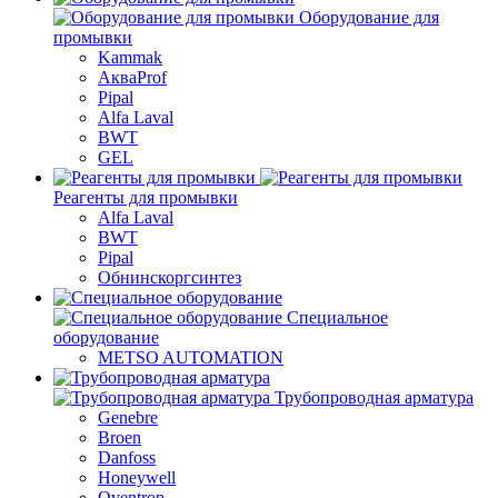
Оборудование для
промывки
Kammak
АкваProf
Pipal
Alfa Laval
BWT
GEL
Реагенты для промывки
Alfa Laval
BWT
Pipal
Обнинскоргсинтез
Специальное
оборудование
METSO AUTOMATION
Трубопроводная арматура
Genebre
Broen
Danfoss
Honeywell
Oventrop