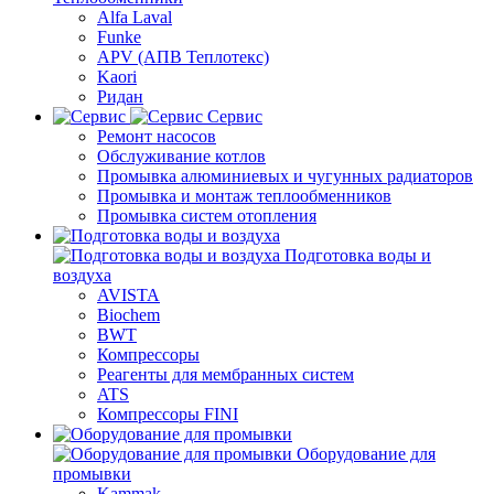
Alfa Laval
Funke
APV (АПВ Теплотекс)
Kaori
Ридан
Сервис
Ремонт насосов
Обслуживание котлов
Промывка алюминиевых и чугунных радиаторов
Промывка и монтаж теплообменников
Промывка систем отопления
Подготовка воды и
воздуха
AVISTA
Biochem
BWT
Компрессоры
Реагенты для мембранных систем
ATS
Компрессоры FINI
Оборудование для
промывки
Kammak