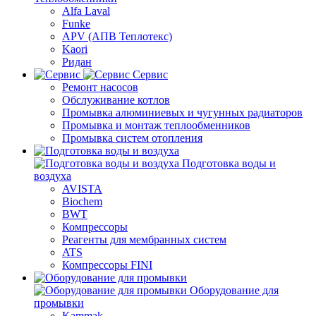
Alfa Laval
Funke
APV (АПВ Теплотекс)
Kaori
Ридан
Сервис
Ремонт насосов
Обслуживание котлов
Промывка алюминиевых и чугунных радиаторов
Промывка и монтаж теплообменников
Промывка систем отопления
Подготовка воды и
воздуха
AVISTA
Biochem
BWT
Компрессоры
Реагенты для мембранных систем
ATS
Компрессоры FINI
Оборудование для
промывки
Kammak