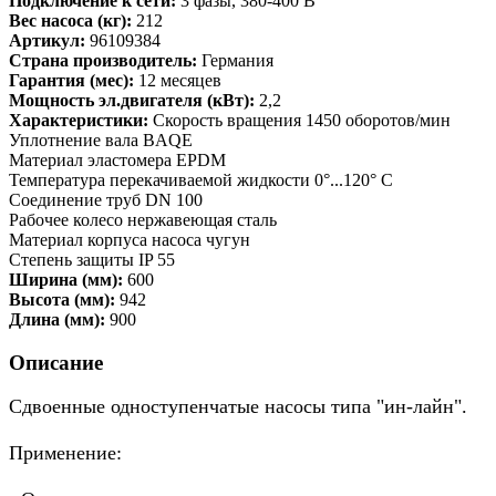
Подключение к сети:
3 фазы, 380-400 В
Вес насоса (кг):
212
Артикул:
96109384
Страна производитель:
Германия
Гарантия (мес):
12 месяцев
Мощность эл.двигателя (кВт):
2,2
Характеристики:
Скорость вращения 1450 оборотов/мин
Уплотнение вала BAQE
Материал эластомера EPDM
Температура перекачиваемой жидкости 0°...120° C
Соединение труб DN 100
Рабочее колесо нержавеющая сталь
Материал корпуса насоса чугун
Степень защиты IP 55
Ширина (мм):
600
Высота (мм):
942
Длина (мм):
900
Описание
Сдвоенные одноступенчатые насосы типа "ин-лайн".
Применение: