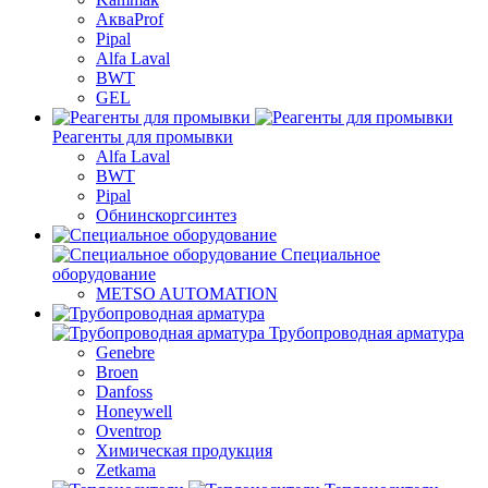
АкваProf
Pipal
Alfa Laval
BWT
GEL
Реагенты для промывки
Alfa Laval
BWT
Pipal
Обнинскоргсинтез
Специальное
оборудование
METSO AUTOMATION
Трубопроводная арматура
Genebre
Broen
Danfoss
Honeywell
Oventrop
Химическая продукция
Zetkama