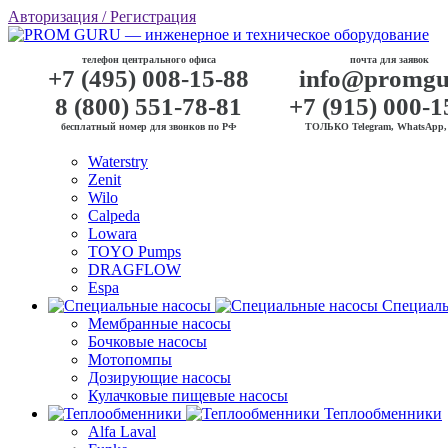
Авторизация
/ Регистрация
телефон центрального офиса
почта для заявок
+7 (495) 008-15-88
info@promgu
8 (800) 551-78-81
+7 (915) 000-1
бесплатный номер для звонков по РФ
ТОЛЬКО Telegram, WhatsApp, 
Waterstry
Zenit
Wilo
Calpeda
Lowara
TOYO Pumps
DRAGFLOW
Espa
Специаль
Мембранные насосы
Бочковые насосы
Мотопомпы
Дозирующие насосы
Кулачковые пищевые насосы
Теплообменники
Alfa Laval