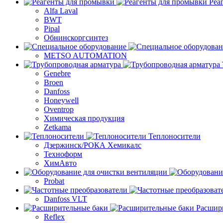
Реа
Alfa Laval
BWT
Pipal
Обнинскоргсинтез
METSO AUTOMATION
Genebre
Broen
Danfoss
Honeywell
Oventrop
Химическая продукция
Zetkama
Теплоносители
Дзержинск/РОКА Хемикалс
Техноформ
ХимАвто
Probat
Danfoss VLT
Расшир
Reflex