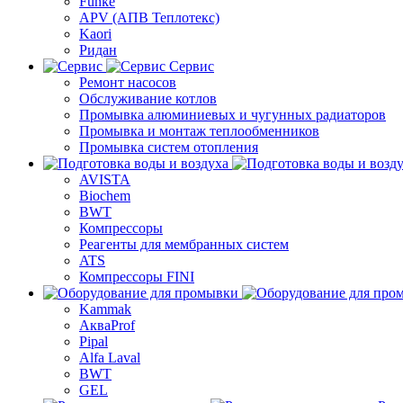
Funke
APV (АПВ Теплотекс)
Kaori
Ридан
Сервис
Ремонт насосов
Обслуживание котлов
Промывка алюминиевых и чугунных радиаторов
Промывка и монтаж теплообменников
Промывка систем отопления
AVISTA
Biochem
BWT
Компрессоры
Реагенты для мембранных систем
ATS
Компрессоры FINI
Kammak
АкваProf
Pipal
Alfa Laval
BWT
GEL