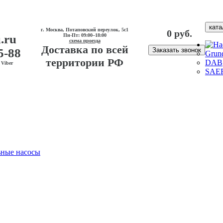
ката
г. Москва, Потаповский переулок, 5с1
0 руб.
.ru
Пн-Пт: 09:00–18:00
схема проезда
Доставка по всей
5-88
Заказать звонок
Grun
территории РФ
DAB
Viber
SAE
ные насосы