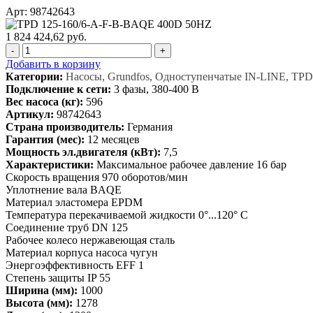
Арт: 98742643
1 824 424,62 руб.
-
+
Добавить в корзину
Категории:
Насосы, Grundfos, Одноступенчатые IN-LINE, TPD
Подключение к сети:
3 фазы, 380-400 В
Вес насоса (кг):
596
Артикул:
98742643
Страна производитель:
Германия
Гарантия (мес):
12 месяцев
Мощность эл.двигателя (кВт):
7,5
Характеристики:
Максимальное рабочее давление 16 бар
Скорость вращения 970 оборотов/мин
Уплотнение вала BAQE
Материал эластомера EPDM
Температура перекачиваемой жидкости 0°...120° C
Соединение труб DN 125
Рабочее колесо нержавеющая сталь
Материал корпуса насоса чугун
Энергоэффективность EFF 1
Степень защиты IP 55
Ширина (мм):
1000
Высота (мм):
1278