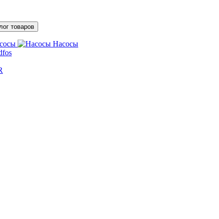
лог товаров
Насосы
dfos
R