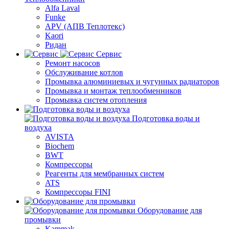
Alfa Laval
Funke
APV (АПВ Теплотекс)
Kaori
Ридан
Сервис
Ремонт насосов
Обслуживание котлов
Промывка алюминиевых и чугунных радиаторов
Промывка и монтаж теплообменников
Промывка систем отопления
Подготовка воды и
воздуха
AVISTA
Biochem
BWT
Компрессоры
Реагенты для мембранных систем
ATS
Компрессоры FINI
Оборудование для
промывки
Kammak