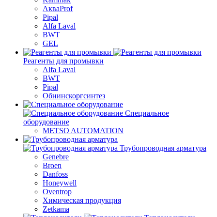
АкваProf
Pipal
Alfa Laval
BWT
GEL
Реагенты для промывки
Alfa Laval
BWT
Pipal
Обнинскоргсинтез
Специальное
оборудование
METSO AUTOMATION
Трубопроводная арматура
Genebre
Broen
Danfoss
Honeywell
Oventrop
Химическая продукция
Zetkama