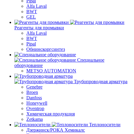
Pipal
Alfa Laval
BWT
GEL
Реагенты для промывки
Alfa Laval
BWT
Pipal
Обнинскоргсинтез
Специальное
оборудование
METSO AUTOMATION
Трубопроводная арматура
Genebre
Broen
Danfoss
Honeywell
Oventrop
Химическая продукция
Zetkama
Теплоносители
Дзержинск/РОКА Хемикалс