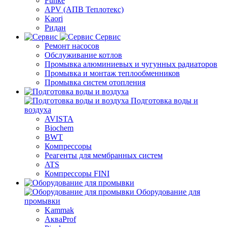
Funke
APV (АПВ Теплотекс)
Kaori
Ридан
Сервис
Ремонт насосов
Обслуживание котлов
Промывка алюминиевых и чугунных радиаторов
Промывка и монтаж теплообменников
Промывка систем отопления
Подготовка воды и
воздуха
AVISTA
Biochem
BWT
Компрессоры
Реагенты для мембранных систем
ATS
Компрессоры FINI
Оборудование для
промывки
Kammak
АкваProf