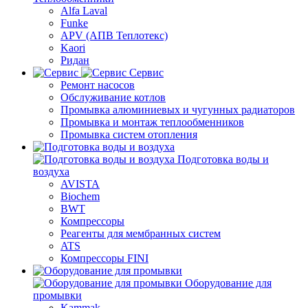
Alfa Laval
Funke
APV (АПВ Теплотекс)
Kaori
Ридан
Сервис
Ремонт насосов
Обслуживание котлов
Промывка алюминиевых и чугунных радиаторов
Промывка и монтаж теплообменников
Промывка систем отопления
Подготовка воды и
воздуха
AVISTA
Biochem
BWT
Компрессоры
Реагенты для мембранных систем
ATS
Компрессоры FINI
Оборудование для
промывки
Kammak