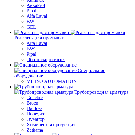
АкваProf
Pipal
Alfa Laval
BWT
GEL
Реагенты для промывки
Alfa Laval
BWT
Pipal
Обнинскоргсинтез
Специальное
оборудование
METSO AUTOMATION
Трубопроводная арматура
Genebre
Broen
Danfoss
Honeywell
Oventrop
Химическая продукция
Zetkama