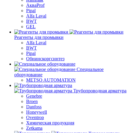
АкваProf
Pipal
Alfa Laval
BWT
GEL
Реагенты для промывки
Alfa Laval
BWT
Pipal
Обнинскоргсинтез
Специальное
оборудование
METSO AUTOMATION
Трубопроводная арматура
Genebre
Broen
Danfoss
Honeywell
Oventrop
Химическая продукция
Zetkama