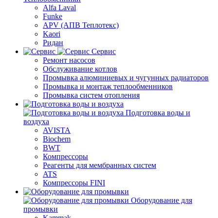
Alfa Laval
Funke
APV (АПВ Теплотекс)
Kaori
Ридан
Сервис
Ремонт насосов
Обслуживание котлов
Промывка алюминиевых и чугунных радиаторов
Промывка и монтаж теплообменников
Промывка систем отопления
Подготовка воды и
воздуха
AVISTA
Biochem
BWT
Компрессоры
Реагенты для мембранных систем
ATS
Компрессоры FINI
Оборудование для
промывки
Kammak