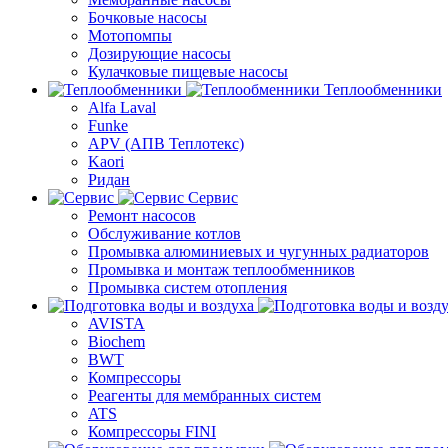
Бочковые насосы
Мотопомпы
Дозирующие насосы
Кулачковые пищевые насосы
Теплообменники
Alfa Laval
Funke
APV (АПВ Теплотекс)
Kaori
Ридан
Сервис
Ремонт насосов
Обслуживание котлов
Промывка алюминиевых и чугунных радиаторов
Промывка и монтаж теплообменников
Промывка систем отопления
AVISTA
Biochem
BWT
Компрессоры
Реагенты для мембранных систем
ATS
Компрессоры FINI