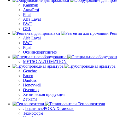
Kammak
АкваProf
Pipal
Alfa Laval
BWT
GEL
Реа
Alfa Laval
BWT
Pipal
Обнинскоргсинтез
METSO AUTOMATION
Genebre
Broen
Danfoss
Honeywell
Oventrop
Химическая продукция
Zetkama
Теплоносители
Дзержинск/РОКА Хемикалс
Техноформ