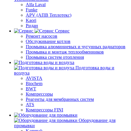
Alfa Laval
Funke
APV (АПВ Теплотекс)
Kaori
Ридан
Сервис
Ремонт насосов
Обслуживание котлов
Промывка алюминиевых и чугунных радиаторов
Промывка и монтаж теплообменников
Промывка систем отопления
Подготовка воды и
воздуха
AVISTA
Biochem
BWT
Компрессоры
Реагенты для мембранных систем
ATS
Компрессоры FINI
Оборудование для
промывки
Kammak