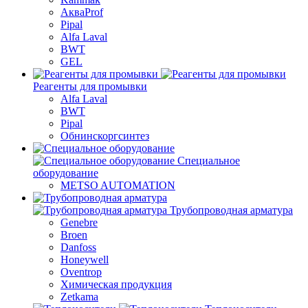
АкваProf
Pipal
Alfa Laval
BWT
GEL
Реагенты для промывки
Alfa Laval
BWT
Pipal
Обнинскоргсинтез
Специальное
оборудование
METSO AUTOMATION
Трубопроводная арматура
Genebre
Broen
Danfoss
Honeywell
Oventrop
Химическая продукция
Zetkama