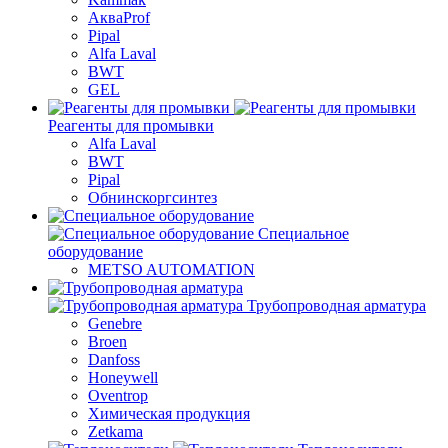
АкваProf
Pipal
Alfa Laval
BWT
GEL
Реагенты для промывки
Alfa Laval
BWT
Pipal
Обнинскоргсинтез
Специальное
оборудование
METSO AUTOMATION
Трубопроводная арматура
Genebre
Broen
Danfoss
Honeywell
Oventrop
Химическая продукция
Zetkama