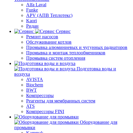
Alfa Laval
Funke
APV (АПВ Теплотекс)
Kaori
Ридан
Сервис
Ремонт насосов
Обслуживание котлов
Промывка алюминиевых и чугунных радиаторов
Промывка и монтаж теплообменников
Промывка систем отопления
Подготовка воды и
воздуха
AVISTA
Biochem
BWT
Компрессоры
Реагенты для мембранных систем
ATS
Компрессоры FINI
Оборудование для
промывки
Kammak