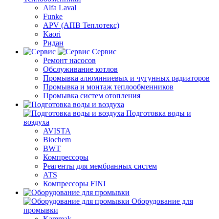
Alfa Laval
Funke
APV (АПВ Теплотекс)
Kaori
Ридан
Сервис
Ремонт насосов
Обслуживание котлов
Промывка алюминиевых и чугунных радиаторов
Промывка и монтаж теплообменников
Промывка систем отопления
Подготовка воды и
воздуха
AVISTA
Biochem
BWT
Компрессоры
Реагенты для мембранных систем
ATS
Компрессоры FINI
Оборудование для
промывки
Kammak