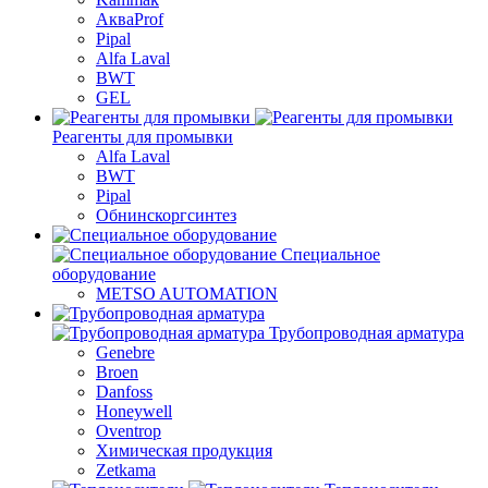
АкваProf
Pipal
Alfa Laval
BWT
GEL
Реагенты для промывки
Alfa Laval
BWT
Pipal
Обнинскоргсинтез
Специальное
оборудование
METSO AUTOMATION
Трубопроводная арматура
Genebre
Broen
Danfoss
Honeywell
Oventrop
Химическая продукция
Zetkama