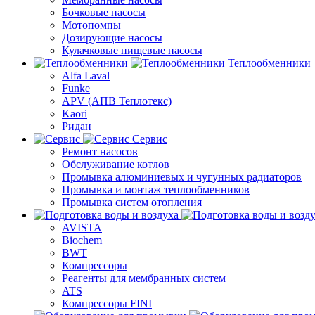
Бочковые насосы
Мотопомпы
Дозирующие насосы
Кулачковые пищевые насосы
Теплообменники
Alfa Laval
Funke
APV (АПВ Теплотекс)
Kaori
Ридан
Сервис
Ремонт насосов
Обслуживание котлов
Промывка алюминиевых и чугунных радиаторов
Промывка и монтаж теплообменников
Промывка систем отопления
AVISTA
Biochem
BWT
Компрессоры
Реагенты для мембранных систем
ATS
Компрессоры FINI