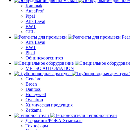
Kammak
АкваProf
Pipal
Alfa Laval
BWT
GEL
Реа
Alfa Laval
BWT
Pipal
Обнинскоргсинтез
METSO AUTOMATION
Genebre
Broen
Danfoss
Honeywell
Oventrop
Химическая продукция
Zetkama
Теплоносители
Дзержинск/РОКА Хемикалс
Техноформ