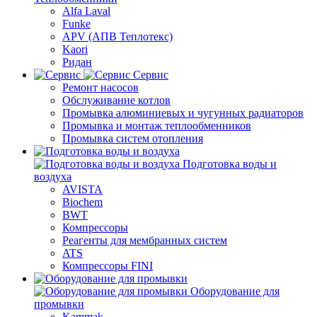
Alfa Laval
Funke
APV (АПВ Теплотекс)
Kaori
Ридан
Сервис
Ремонт насосов
Обслуживание котлов
Промывка алюминиевых и чугунных радиаторов
Промывка и монтаж теплообменников
Промывка систем отопления
Подготовка воды и
воздуха
AVISTA
Biochem
BWT
Компрессоры
Реагенты для мембранных систем
ATS
Компрессоры FINI
Оборудование для
промывки
Kammak