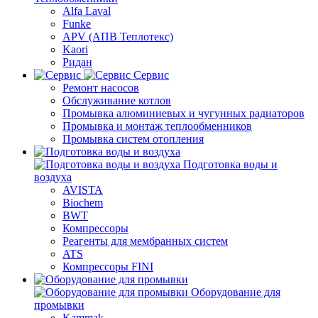
Alfa Laval
Funke
APV (АПВ Теплотекс)
Kaori
Ридан
Сервис
Ремонт насосов
Обслуживание котлов
Промывка алюминиевых и чугунных радиаторов
Промывка и монтаж теплообменников
Промывка систем отопления
Подготовка воды и
воздуха
AVISTA
Biochem
BWT
Компрессоры
Реагенты для мембранных систем
ATS
Компрессоры FINI
Оборудование для
промывки
Kammak