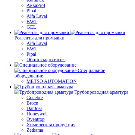
АкваProf
Pipal
Alfa Laval
BWT
GEL
Реагенты для промывки
Alfa Laval
BWT
Pipal
Обнинскоргсинтез
Специальное
оборудование
METSO AUTOMATION
Трубопроводная арматура
Genebre
Broen
Danfoss
Honeywell
Oventrop
Химическая продукция
Zetkama