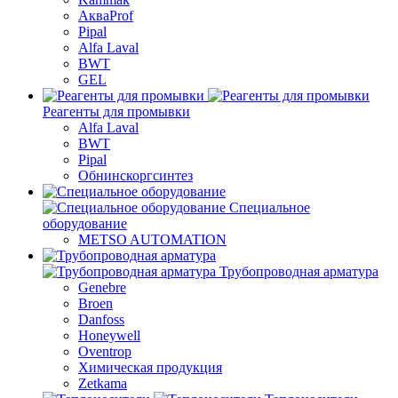
АкваProf
Pipal
Alfa Laval
BWT
GEL
Реагенты для промывки
Alfa Laval
BWT
Pipal
Обнинскоргсинтез
Специальное
оборудование
METSO AUTOMATION
Трубопроводная арматура
Genebre
Broen
Danfoss
Honeywell
Oventrop
Химическая продукция
Zetkama