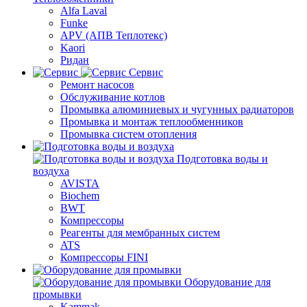
Alfa Laval
Funke
APV (АПВ Теплотекс)
Kaori
Ридан
Сервис
Ремонт насосов
Обслуживание котлов
Промывка алюминиевых и чугунных радиаторов
Промывка и монтаж теплообменников
Промывка систем отопления
Подготовка воды и
воздуха
AVISTA
Biochem
BWT
Компрессоры
Реагенты для мембранных систем
ATS
Компрессоры FINI
Оборудование для
промывки
Kammak