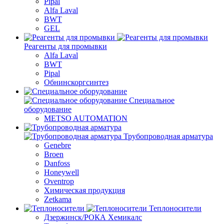
Pipal
Alfa Laval
BWT
GEL
Реагенты для промывки
Alfa Laval
BWT
Pipal
Обнинскоргсинтез
Специальное
оборудование
METSO AUTOMATION
Трубопроводная арматура
Genebre
Broen
Danfoss
Honeywell
Oventrop
Химическая продукция
Zetkama
Теплоносители
Дзержинск/РОКА Хемикалс