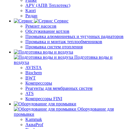
Funke
APV (АПВ Теплотекс)
Kaori
Ридан
Сервис
Ремонт насосов
Обслуживание котлов
Промывка алюминиевых и чугунных радиаторов
Промывка и монтаж теплообменников
Промывка систем отопления
Подготовка воды и
воздуха
AVISTA
Biochem
BWT
Компрессоры
Реагенты для мембранных систем
ATS
Компрессоры FINI
Оборудование для
промывки
Kammak
АкваProf