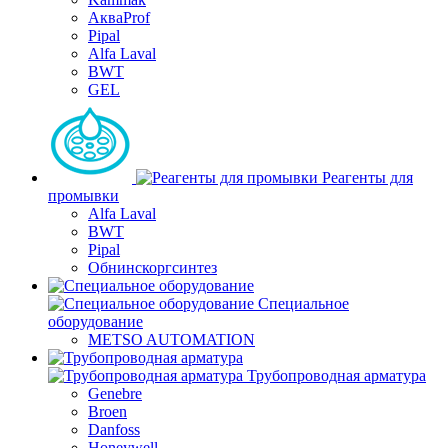
АкваProf
Pipal
Alfa Laval
BWT
GEL
Реагенты для
промывки
Alfa Laval
BWT
Pipal
Обнинскоргсинтез
Специальное
оборудование
METSO AUTOMATION
Трубопроводная арматура
Genebre
Broen
Danfoss
Honeywell