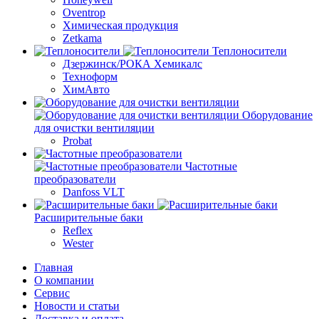
Oventrop
Химическая продукция
Zetkama
Теплоносители
Дзержинск/РОКА Хемикалс
Техноформ
ХимАвто
Оборудование
для очистки вентиляции
Probat
Частотные
преобразователи
Danfoss VLT
Расширительные баки
Reflex
Wester
Главная
О компании
Сервис
Новости и статьи
Доставка и оплата