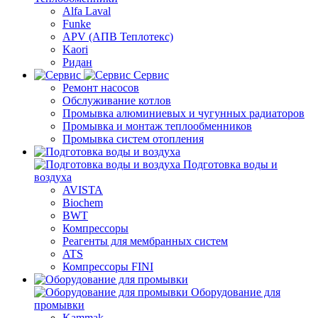
Alfa Laval
Funke
APV (АПВ Теплотекс)
Kaori
Ридан
Сервис
Ремонт насосов
Обслуживание котлов
Промывка алюминиевых и чугунных радиаторов
Промывка и монтаж теплообменников
Промывка систем отопления
Подготовка воды и
воздуха
AVISTA
Biochem
BWT
Компрессоры
Реагенты для мембранных систем
ATS
Компрессоры FINI
Оборудование для
промывки
Kammak