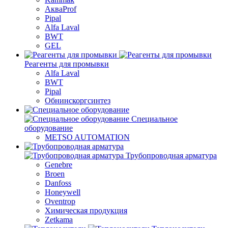
АкваProf
Pipal
Alfa Laval
BWT
GEL
Реагенты для промывки
Alfa Laval
BWT
Pipal
Обнинскоргсинтез
Специальное
оборудование
METSO AUTOMATION
Трубопроводная арматура
Genebre
Broen
Danfoss
Honeywell
Oventrop
Химическая продукция
Zetkama