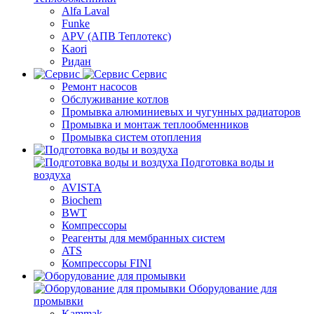
Alfa Laval
Funke
APV (АПВ Теплотекс)
Kaori
Ридан
Сервис
Ремонт насосов
Обслуживание котлов
Промывка алюминиевых и чугунных радиаторов
Промывка и монтаж теплообменников
Промывка систем отопления
Подготовка воды и
воздуха
AVISTA
Biochem
BWT
Компрессоры
Реагенты для мембранных систем
ATS
Компрессоры FINI
Оборудование для
промывки
Kammak