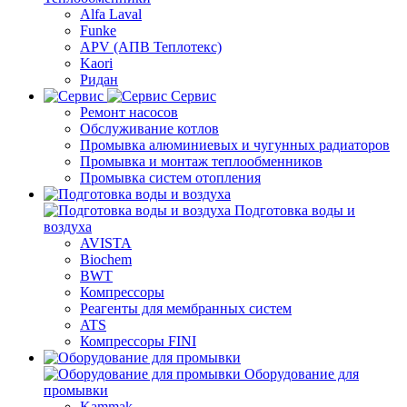
Alfa Laval
Funke
APV (АПВ Теплотекс)
Kaori
Ридан
Сервис
Ремонт насосов
Обслуживание котлов
Промывка алюминиевых и чугунных радиаторов
Промывка и монтаж теплообменников
Промывка систем отопления
Подготовка воды и
воздуха
AVISTA
Biochem
BWT
Компрессоры
Реагенты для мембранных систем
ATS
Компрессоры FINI
Оборудование для
промывки
Kammak