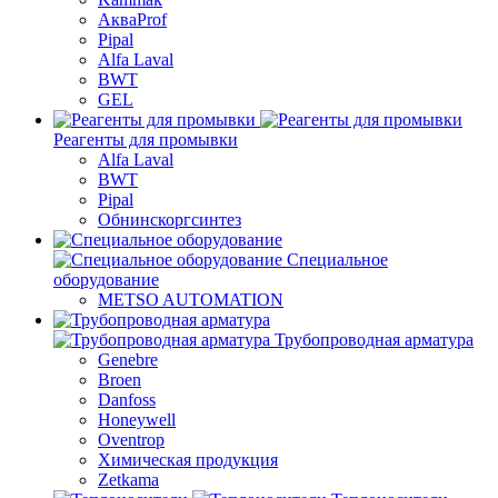
АкваProf
Pipal
Alfa Laval
BWT
GEL
Реагенты для промывки
Alfa Laval
BWT
Pipal
Обнинскоргсинтез
Специальное
оборудование
METSO AUTOMATION
Трубопроводная арматура
Genebre
Broen
Danfoss
Honeywell
Oventrop
Химическая продукция
Zetkama