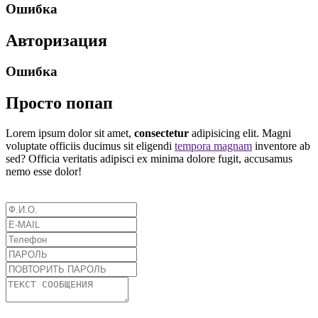
Ошибка
Авторизация
Ошибка
Просто попап
Lorem ipsum dolor sit amet,
consectetur
adipisicing elit. Magni
voluptate officiis ducimus sit eligendi
tempora magnam
inventore ab
sed? Officia veritatis adipisci ex minima dolore fugit, accusamus
nemo esse dolor!