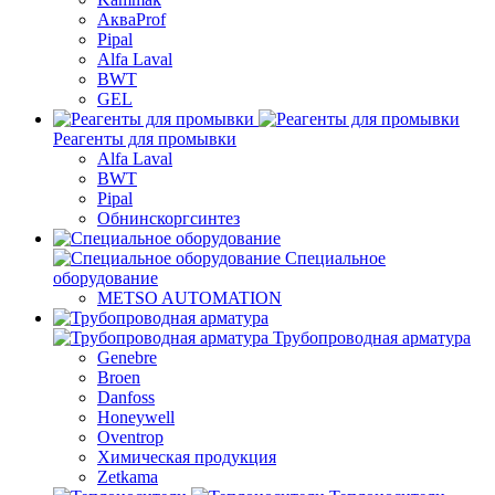
АкваProf
Pipal
Alfa Laval
BWT
GEL
Реагенты для промывки
Alfa Laval
BWT
Pipal
Обнинскоргсинтез
Специальное
оборудование
METSO AUTOMATION
Трубопроводная арматура
Genebre
Broen
Danfoss
Honeywell
Oventrop
Химическая продукция
Zetkama