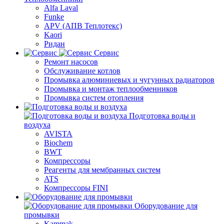
Alfa Laval
Funke
APV (АПВ Теплотекс)
Kaori
Ридан
Сервис
Ремонт насосов
Обслуживание котлов
Промывка алюминиевых и чугунных радиаторов
Промывка и монтаж теплообменников
Промывка систем отопления
Подготовка воды и
воздуха
AVISTA
Biochem
BWT
Компрессоры
Реагенты для мембранных систем
ATS
Компрессоры FINI
Оборудование для
промывки
Kammak