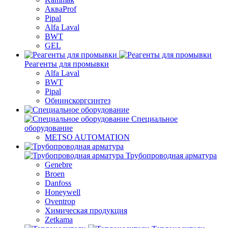
АкваProf
Pipal
Alfa Laval
BWT
GEL
Реагенты для промывки
Alfa Laval
BWT
Pipal
Обнинскоргсинтез
Специальное
оборудование
METSO AUTOMATION
Трубопроводная арматура
Genebre
Broen
Danfoss
Honeywell
Oventrop
Химическая продукция
Zetkama