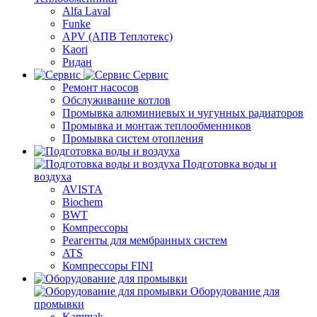
Alfa Laval
Funke
APV (АПВ Теплотекс)
Kaori
Ридан
Сервис
Ремонт насосов
Обслуживание котлов
Промывка алюминиевых и чугунных радиаторов
Промывка и монтаж теплообменников
Промывка систем отопления
Подготовка воды и
воздуха
AVISTA
Biochem
BWT
Компрессоры
Реагенты для мембранных систем
ATS
Компрессоры FINI
Оборудование для
промывки
Kammak