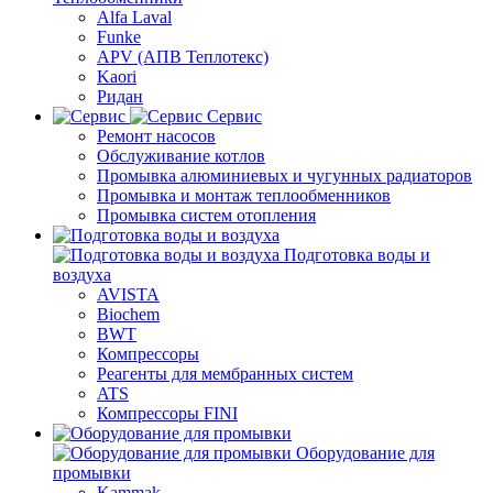
Alfa Laval
Funke
APV (АПВ Теплотекс)
Kaori
Ридан
Сервис
Ремонт насосов
Обслуживание котлов
Промывка алюминиевых и чугунных радиаторов
Промывка и монтаж теплообменников
Промывка систем отопления
Подготовка воды и
воздуха
AVISTA
Biochem
BWT
Компрессоры
Реагенты для мембранных систем
ATS
Компрессоры FINI
Оборудование для
промывки
Kammak