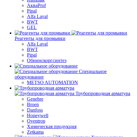
АкваProf
Pipal
Alfa Laval
BWT
GEL
Реагенты для промывки
Alfa Laval
BWT
Pipal
Обнинскоргсинтез
Специальное
оборудование
METSO AUTOMATION
Трубопроводная арматура
Genebre
Broen
Danfoss
Honeywell
Oventrop
Химическая продукция
Zetkama