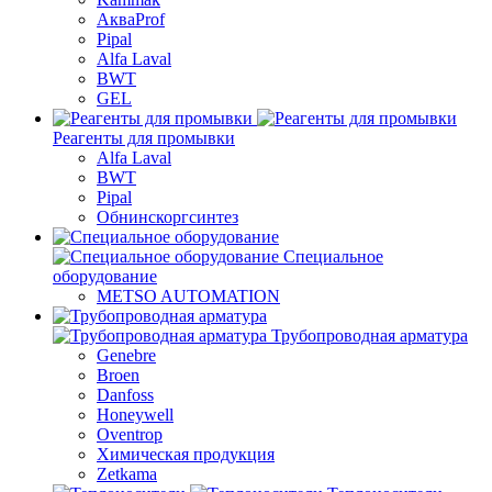
АкваProf
Pipal
Alfa Laval
BWT
GEL
Реагенты для промывки
Alfa Laval
BWT
Pipal
Обнинскоргсинтез
Специальное
оборудование
METSO AUTOMATION
Трубопроводная арматура
Genebre
Broen
Danfoss
Honeywell
Oventrop
Химическая продукция
Zetkama