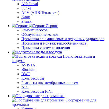
Alfa Laval
Funke
APV (АПВ Теплотекс)
Kaori
Ридан
Сервис
Ремонт насосов
Обслуживание котлов
Промывка алюминиевых и чугунных радиаторов
Промывка и монтаж теплообменников
Промывка систем отопления
Подготовка воды и
воздуха
AVISTA
Biochem
BWT
Компрессоры
Реагенты для мембранных систем
ATS
Компрессоры FINI
Оборудование для
промывки
Kammak