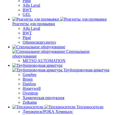
Pipal
Alfa Laval
BWT
GEL
Реагенты для промывки
Alfa Laval
BWT
Pipal
Обнинскоргсинтез
Специальное
оборудование
METSO AUTOMATION
Трубопроводная арматура
Genebre
Broen
Danfoss
Honeywell
Oventrop
Химическая продукция
Zetkama
Теплоносители
Дзержинск/РОКА Хемикалс