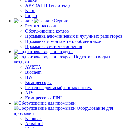
Funke
APV (АПВ Теплотекс)
Kaori
Ридан
Сервис
Ремонт насосов
Обслуживание котлов
Промывка алюминиевых и чугунных радиаторов
Промывка и монтаж теплообменников
Промывка систем отопления
Подготовка воды и
воздуха
AVISTA
Biochem
BWT
Компрессоры
Реагенты для мембранных систем
ATS
Компрессоры FINI
Оборудование для
промывки
Kammak
АкваProf