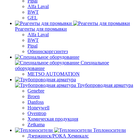
Pipal
Alfa Laval
BWT
GEL
Реагенты для промывки
Alfa Laval
BWT
Pipal
Обнинскоргсинтез
Специальное
оборудование
METSO AUTOMATION
Трубопроводная арматура
Genebre
Broen
Danfoss
Honeywell
Oventrop
Химическая продукция
Zetkama
Теплоносители
Дзержинск/РОКА Хемикалс