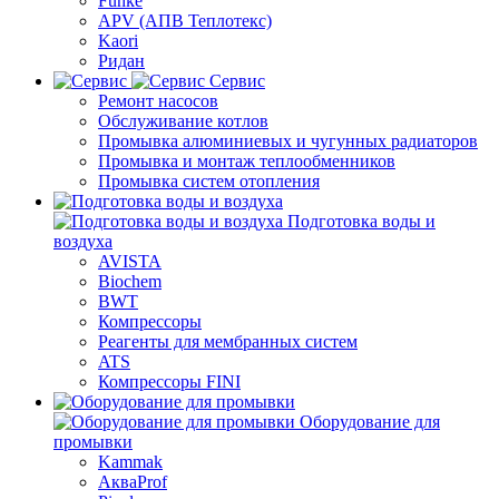
Funke
APV (АПВ Теплотекс)
Kaori
Ридан
Сервис
Ремонт насосов
Обслуживание котлов
Промывка алюминиевых и чугунных радиаторов
Промывка и монтаж теплообменников
Промывка систем отопления
Подготовка воды и
воздуха
AVISTA
Biochem
BWT
Компрессоры
Реагенты для мембранных систем
ATS
Компрессоры FINI
Оборудование для
промывки
Kammak
АкваProf