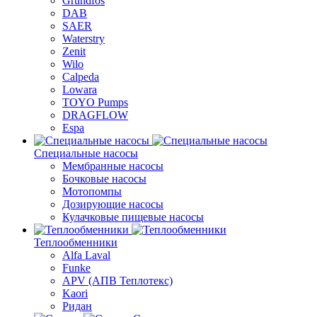
Grundfos
DAB
SAER
Waterstry
Zenit
Wilo
Calpeda
Lowara
TOYO Pumps
DRAGFLOW
Espa
Специальные насосы
Мембранные насосы
Бочковые насосы
Мотопомпы
Дозирующие насосы
Кулачковые пищевые насосы
Теплообменники
Alfa Laval
Funke
APV (АПВ Теплотекс)
Kaori
Ридан