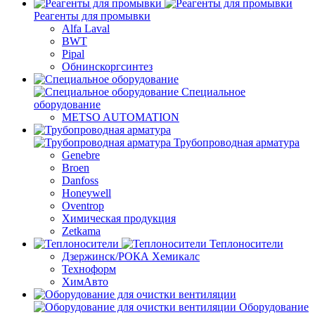
Реагенты для промывки
Alfa Laval
BWT
Pipal
Обнинскоргсинтез
Специальное
оборудование
METSO AUTOMATION
Трубопроводная арматура
Genebre
Broen
Danfoss
Honeywell
Oventrop
Химическая продукция
Zetkama
Теплоносители
Дзержинск/РОКА Хемикалс
Техноформ
ХимАвто
Оборудование