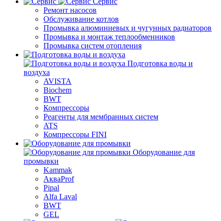
Сервис
Ремонт насосов
Обслуживание котлов
Промывка алюминиевых и чугунных радиаторов
Промывка и монтаж теплообменников
Промывка систем отопления
Подготовка воды и
воздуха
AVISTA
Biochem
BWT
Компрессоры
Реагенты для мембранных систем
ATS
Компрессоры FINI
Оборудование для
промывки
Kammak
АкваProf
Pipal
Alfa Laval
BWT
GEL