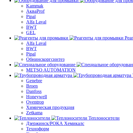
Kammak
АкваProf
Pipal
Alfa Laval
BWT
GEL
Реа
Alfa Laval
BWT
Pipal
Обнинскоргсинтез
METSO AUTOMATION
Genebre
Broen
Danfoss
Honeywell
Oventrop
Химическая продукция
Zetkama
Теплоносители
Дзержинск/РОКА Хемикалс
Техноформ