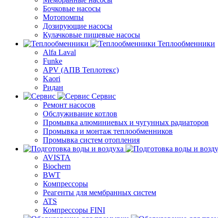
Бочковые насосы
Мотопомпы
Дозирующие насосы
Кулачковые пищевые насосы
Теплообменники
Alfa Laval
Funke
APV (АПВ Теплотекс)
Kaori
Ридан
Сервис
Ремонт насосов
Обслуживание котлов
Промывка алюминиевых и чугунных радиаторов
Промывка и монтаж теплообменников
Промывка систем отопления
AVISTA
Biochem
BWT
Компрессоры
Реагенты для мембранных систем
ATS
Компрессоры FINI