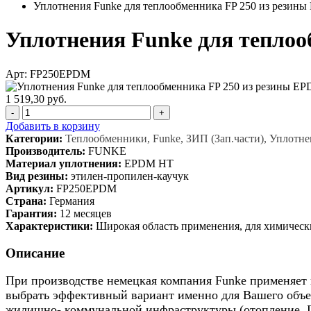
Уплотнения Funke для теплообменника FP 250 из резин
Уплотнения Funke для тепло
Арт: FP250EPDM
1 519,30 руб.
-
+
Добавить в корзину
Категории:
Теплообменники, Funke, ЗИП (Зап.части), Уплотн
Производитель:
FUNKE
Материал уплотнения:
EPDM HT
Вид резины:
этилен-пропилен-каучук
Артикул:
FP250EPDM
Страна:
Германия
Гарантия:
12 месяцев
Характеристики:
Широкая область применения, для химическ
Описание
При производстве немецкая компания Funke применяет 
выбрать эффективный вариант именно для Вашего объе
жилищно- коммунальной инфраструктуры (отопление, 