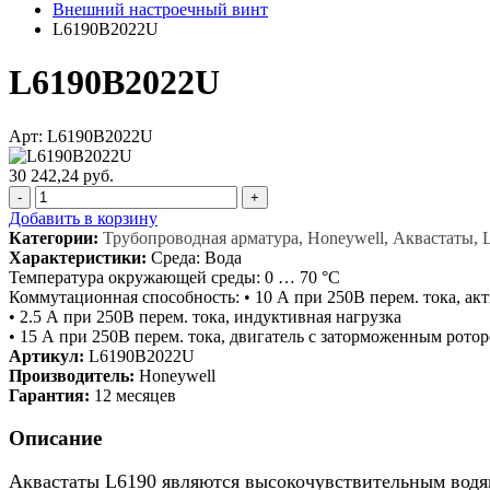
Внешний настроечный винт
L6190B2022U
L6190B2022U
Арт: L6190B2022U
30 242,24 руб.
-
+
Добавить в корзину
Категории:
Трубопроводная арматура, Honeywell, Аквастаты,
Характеристики:
Среда: Вода
Температура окружающей среды: 0 … 70 °C
Коммутационная способность: • 10 А при 250В перем. тока, ак
• 2.5 А при 250В перем. тока, индуктивная нагрузка
• 15 А при 250В перем. тока, двигатель с заторможенным рото
Артикул:
L6190B2022U
Производитель:
Honeywell
Гарантия:
12 месяцев
Описание
Аквастаты L6190 являются высокочувствительным водян