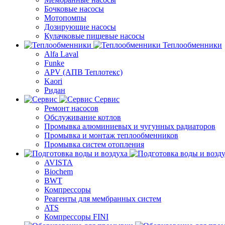
Бочковые насосы
Мотопомпы
Дозирующие насосы
Кулачковые пищевые насосы
Теплообменники
Alfa Laval
Funke
APV (АПВ Теплотекс)
Kaori
Ридан
Сервис
Ремонт насосов
Обслуживание котлов
Промывка алюминиевых и чугунных радиаторов
Промывка и монтаж теплообменников
Промывка систем отопления
AVISTA
Biochem
BWT
Компрессоры
Реагенты для мембранных систем
ATS
Компрессоры FINI