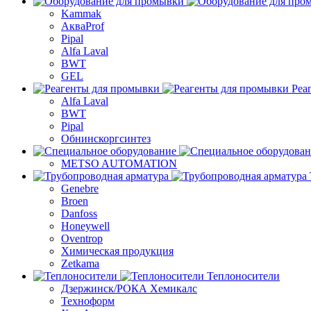
Kammak
АкваProf
Pipal
Alfa Laval
BWT
GEL
Реа
Alfa Laval
BWT
Pipal
Обнинскоргсинтез
METSO AUTOMATION
Genebre
Broen
Danfoss
Honeywell
Oventrop
Химическая продукция
Zetkama
Теплоносители
Дзержинск/РОКА Хемикалс
Техноформ