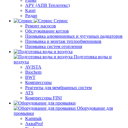
Funke
APV (АПВ Теплотекс)
Kaori
Ридан
Сервис
Ремонт насосов
Обслуживание котлов
Промывка алюминиевых и чугунных радиаторов
Промывка и монтаж теплообменников
Промывка систем отопления
Подготовка воды и
воздуха
AVISTA
Biochem
BWT
Компрессоры
Реагенты для мембранных систем
ATS
Компрессоры FINI
Оборудование для
промывки
Kammak
АкваProf