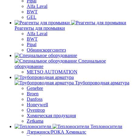
Pipal
Alfa Laval
BWT
GEL
Реагенты для промывки
Alfa Laval
BWT
Pipal
Обнинскоргсинтез
Специальное
оборудование
METSO AUTOMATION
Трубопроводная арматура
Genebre
Broen
Danfoss
Honeywell
Oventrop
Химическая продукция
Zetkama
Теплоносители
Дзержинск/РОКА Хемикалс