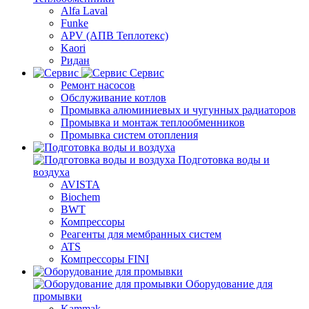
Alfa Laval
Funke
APV (АПВ Теплотекс)
Kaori
Ридан
Сервис
Ремонт насосов
Обслуживание котлов
Промывка алюминиевых и чугунных радиаторов
Промывка и монтаж теплообменников
Промывка систем отопления
Подготовка воды и
воздуха
AVISTA
Biochem
BWT
Компрессоры
Реагенты для мембранных систем
ATS
Компрессоры FINI
Оборудование для
промывки
Kammak