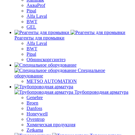
АкваProf
Pipal
Alfa Laval
BWT
GEL
Реагенты для промывки
Alfa Laval
BWT
Pipal
Обнинскоргсинтез
Специальное
оборудование
METSO AUTOMATION
Трубопроводная арматура
Genebre
Broen
Danfoss
Honeywell
Oventrop
Химическая продукция
Zetkama