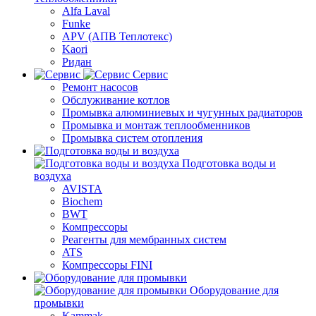
Alfa Laval
Funke
APV (АПВ Теплотекс)
Kaori
Ридан
Сервис
Ремонт насосов
Обслуживание котлов
Промывка алюминиевых и чугунных радиаторов
Промывка и монтаж теплообменников
Промывка систем отопления
Подготовка воды и
воздуха
AVISTA
Biochem
BWT
Компрессоры
Реагенты для мембранных систем
ATS
Компрессоры FINI
Оборудование для
промывки
Kammak