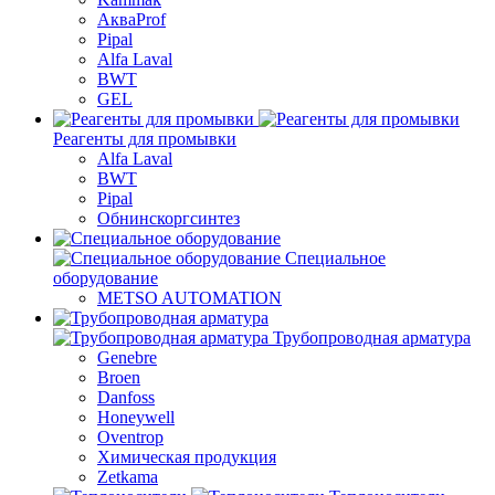
АкваProf
Pipal
Alfa Laval
BWT
GEL
Реагенты для промывки
Alfa Laval
BWT
Pipal
Обнинскоргсинтез
Специальное
оборудование
METSO AUTOMATION
Трубопроводная арматура
Genebre
Broen
Danfoss
Honeywell
Oventrop
Химическая продукция
Zetkama