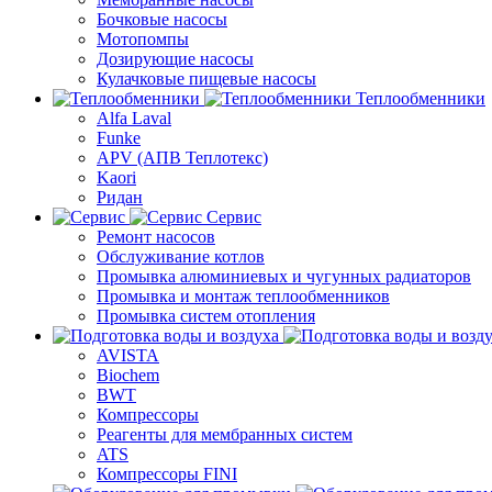
Бочковые насосы
Мотопомпы
Дозирующие насосы
Кулачковые пищевые насосы
Теплообменники
Alfa Laval
Funke
APV (АПВ Теплотекс)
Kaori
Ридан
Сервис
Ремонт насосов
Обслуживание котлов
Промывка алюминиевых и чугунных радиаторов
Промывка и монтаж теплообменников
Промывка систем отопления
AVISTA
Biochem
BWT
Компрессоры
Реагенты для мембранных систем
ATS
Компрессоры FINI