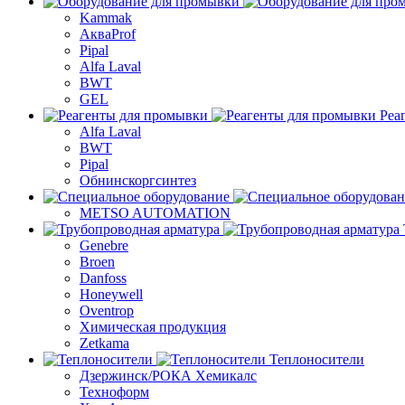
Kammak
АкваProf
Pipal
Alfa Laval
BWT
GEL
Реа
Alfa Laval
BWT
Pipal
Обнинскоргсинтез
METSO AUTOMATION
Genebre
Broen
Danfoss
Honeywell
Oventrop
Химическая продукция
Zetkama
Теплоносители
Дзержинск/РОКА Хемикалс
Техноформ