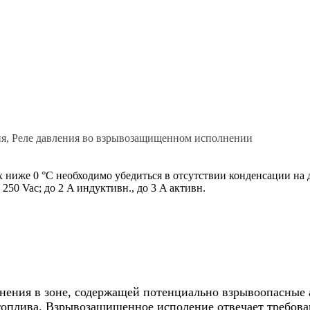
ния, Реле давления во взрывозащищенном исполнении
х ниже 0 °C необходимо убедиться в отсутствии конденсации на 
50 Vac; до 2 A индуктивн., до 3 A активн.
нения в зоне, содержащей потенциально взрывоопасные 
 топлива. Взрывозащищенное исполение отвечает требован