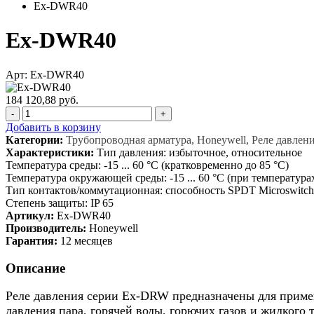
Ex-DWR40
Ex-DWR40
Арт: Ex-DWR40
184 120,88 руб.
-
+
Добавить в корзину
Категории:
Трубопроводная арматура, Honeywell, Реле давле
Характеристики:
Тип давления: избыточное, относительное
Температура среды: -15 ... 60 °C (кратковременно до 85 °C)
Температура окружающей среды: -15 ... 60 °C (при температура
Тип контактов/коммутационная: способность SPDT Microswitch 2
Степень защиты: IP 65
Артикул:
Ex-DWR40
Производитель:
Honeywell
Гарантия:
12 месяцев
Описание
Реле давления серии Ex-DRW предназначены для приме
давления пара, горячей воды, горючих газов и жидкого