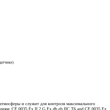
датчике)
атмосферы и служит для контроля максимального
иям: CE 0035 Ex II 2 G Ex db eb IIC T6 and CE 0035 Ex