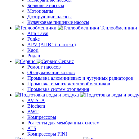
Бочковые насосы
Мотопомпы
Дозирующие насосы
Кулачковые пищевые насосы
Теплообменники
Alfa Laval
Funke
APV (АПВ Теплотекс)
Kaori
Ридан
Сервис
Ремонт насосов
Обслуживание котлов
Промывка алюминиевых и чугунных радиаторов
Промывка и монтаж теплообменников
Промывка систем отопления
AVISTA
Biochem
BWT
Компрессоры
Реагенты для мембранных систем
ATS
Компрессоры FINI