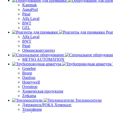
Kammak
АкваProf
Pipal
Alfa Laval
BWT
GEL
Реа
Alfa Laval
BWT
Pipal
Обнинскоргсинтез
METSO AUTOMATION
Genebre
Broen
Danfoss
Honeywell
Oventrop
Химическая продукция
Zetkama
Теплоносители
Дзержинск/РОКА Хемикалс
Техноформ