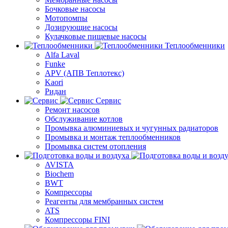
Бочковые насосы
Мотопомпы
Дозирующие насосы
Кулачковые пищевые насосы
Теплообменники
Alfa Laval
Funke
APV (АПВ Теплотекс)
Kaori
Ридан
Сервис
Ремонт насосов
Обслуживание котлов
Промывка алюминиевых и чугунных радиаторов
Промывка и монтаж теплообменников
Промывка систем отопления
AVISTA
Biochem
BWT
Компрессоры
Реагенты для мембранных систем
ATS
Компрессоры FINI