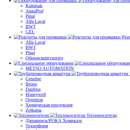
Kammak
АкваProf
Pipal
Alfa Laval
BWT
GEL
Реа
Alfa Laval
BWT
Pipal
Обнинскоргсинтез
METSO AUTOMATION
Genebre
Broen
Danfoss
Honeywell
Oventrop
Химическая продукция
Zetkama
Теплоносители
Дзержинск/РОКА Хемикалс
Техноформ