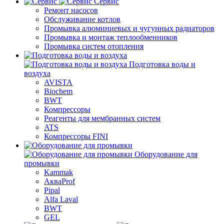
Сервис
Ремонт насосов
Обслуживание котлов
Промывка алюминиевых и чугунных радиаторов
Промывка и монтаж теплообменников
Промывка систем отопления
Подготовка воды и
воздуха
AVISTA
Biochem
BWT
Компрессоры
Реагенты для мембранных систем
ATS
Компрессоры FINI
Оборудование для
промывки
Kammak
АкваProf
Pipal
Alfa Laval
BWT
GEL