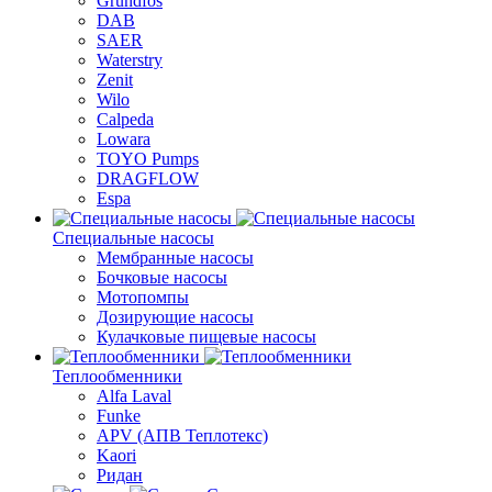
Grundfos
DAB
SAER
Waterstry
Zenit
Wilo
Calpeda
Lowara
TOYO Pumps
DRAGFLOW
Espa
Специальные насосы
Мембранные насосы
Бочковые насосы
Мотопомпы
Дозирующие насосы
Кулачковые пищевые насосы
Теплообменники
Alfa Laval
Funke
APV (АПВ Теплотекс)
Kaori
Ридан