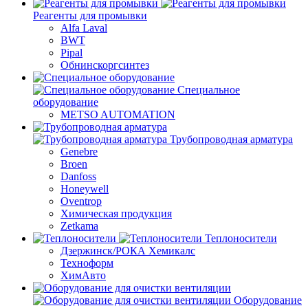
Реагенты для промывки
Alfa Laval
BWT
Pipal
Обнинскоргсинтез
Специальное
оборудование
METSO AUTOMATION
Трубопроводная арматура
Genebre
Broen
Danfoss
Honeywell
Oventrop
Химическая продукция
Zetkama
Теплоносители
Дзержинск/РОКА Хемикалс
Техноформ
ХимАвто
Оборудование