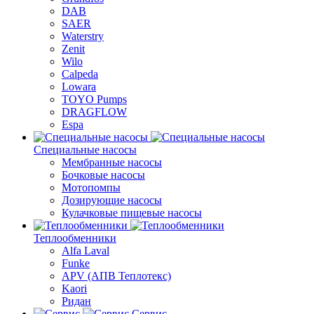
DAB
SAER
Waterstry
Zenit
Wilo
Calpeda
Lowara
TOYO Pumps
DRAGFLOW
Espa
Специальные насосы
Мембранные насосы
Бочковые насосы
Мотопомпы
Дозирующие насосы
Кулачковые пищевые насосы
Теплообменники
Alfa Laval
Funke
APV (АПВ Теплотекс)
Kaori
Ридан
Сервис