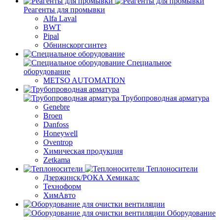
Реагенты для промывки
Alfa Laval
BWT
Pipal
Обнинскоргсинтез
Специальное
оборудование
METSO AUTOMATION
Трубопроводная арматура
Genebre
Broen
Danfoss
Honeywell
Oventrop
Химическая продукция
Zetkama
Теплоносители
Дзержинск/РОКА Хемикалс
Техноформ
ХимАвто
Оборудование