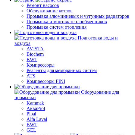
Ремонт насосов
Обслуживание котлов
Промывка алюминиевых и чугунных радиаторов
Промывка и монтаж теплообменников
Промывка систем отопления
Подготовка воды и
воздуха
AVISTA
Biochem
BWT
Компрессоры
Реагенты для мембранных систем
ATS
Компрессоры FINI
Оборудование для
промывки
Kammak
АкваProf
Pipal
Alfa Laval
BWT
GEL