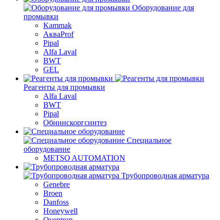
Оборудование для
промывки
Kammak
АкваProf
Pipal
Alfa Laval
BWT
GEL
Реагенты для промывки
Alfa Laval
BWT
Pipal
Обнинскоргсинтез
Специальное
оборудование
METSO AUTOMATION
Трубопроводная арматура
Genebre
Broen
Danfoss
Honeywell
Oventrop