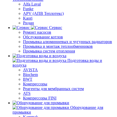
Alfa Laval
Funke
APV (АПВ Теплотекс)
Kaori
Ридан
Сервис
Ремонт насосов
Обслуживание котлов
Промывка алюминиевых и чугунных радиаторов
Промывка и монтаж теплообменников
Промывка систем отопления
Подготовка воды и
воздуха
AVISTA
Biochem
BWT
Компрессоры
Реагенты для мембранных систем
ATS
Компрессоры FINI
Оборудование для
промывки
Kammak