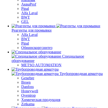
АкваProf
Pipal
Alfa Laval
BWT
GEL
Реагенты для промывки
Alfa Laval
BWT
Pipal
Обнинскоргсинтез
Специальное
оборудование
METSO AUTOMATION
Трубопроводная арматура
Genebre
Broen
Danfoss
Honeywell
Oventrop
Химическая продукция
Zetkama